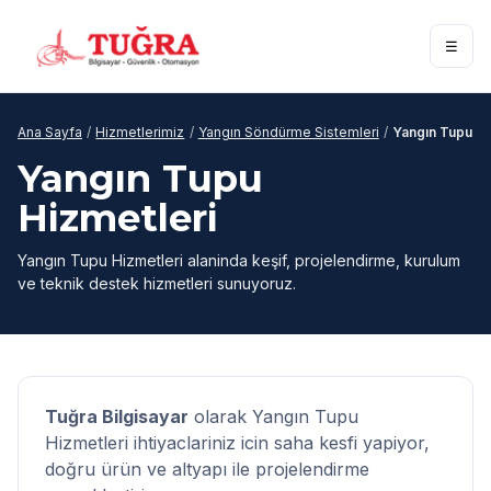
☰
Ana Sayfa
/
Hizmetlerimiz
/
Yangın Söndürme Sistemleri
/
Yangın Tupu Hi
Yangın Tupu
Hizmetleri
Yangın Tupu Hizmetleri alaninda keşif, projelendirme, kurulum
ve teknik destek hizmetleri sunuyoruz.
Tuğra Bilgisayar
olarak Yangın Tupu
Hizmetleri ihtiyaclariniz icin saha kesfi yapiyor,
doğru ürün ve altyapı ile projelendirme