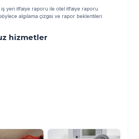
n
iş yeri itfaiye raporu
ile
otel itfaiye raporu
böylece algılama çizgisi ve rapor beklentileri
z hizmetler