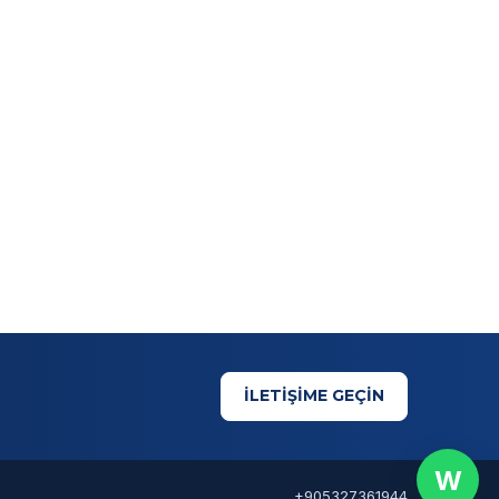
İLETİŞİME GEÇİN
W
+905327361944