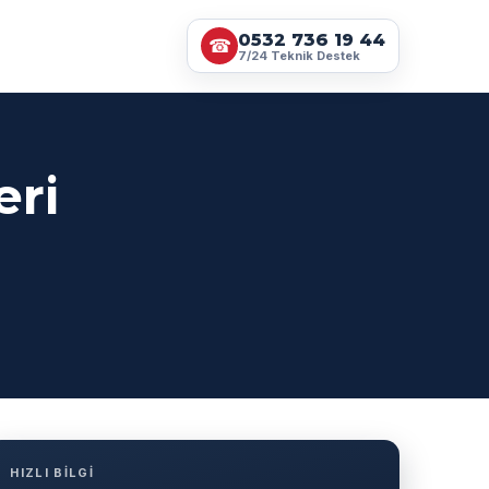
0532 736 19 44
☎
7/24 Teknik Destek
eri
HIZLI BİLGİ