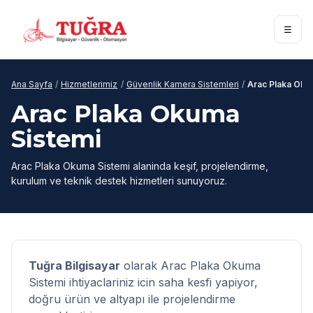
☰
Ana Sayfa
/
Hizmetlerimiz
/
Güvenlik Kamera Sistemleri
/
Arac Plaka Oku
Arac Plaka Okuma
Sistemi
Arac Plaka Okuma Sistemi alaninda keşif, projelendirme,
kurulum ve teknik destek hizmetleri sunuyoruz.
Tuğra Bilgisayar
olarak Arac Plaka Okuma
Sistemi ihtiyaclariniz icin saha kesfi yapiyor,
doğru ürün ve altyapı ile projelendirme