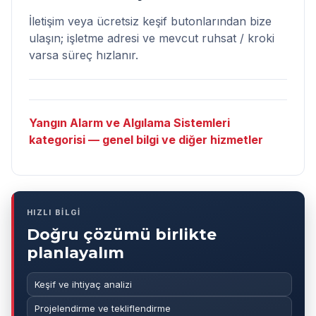
İletişim
veya ücretsiz keşif butonlarından bize
ulaşın; işletme adresi ve mevcut ruhsat / kroki
varsa süreç hızlanır.
Yangın Alarm ve Algılama Sistemleri
kategorisi — genel bilgi ve diğer hizmetler
HIZLI BİLGİ
Doğru çözümü birlikte
planlayalım
Keşif ve ihtiyaç analizi
Projelendirme ve tekliflendirme