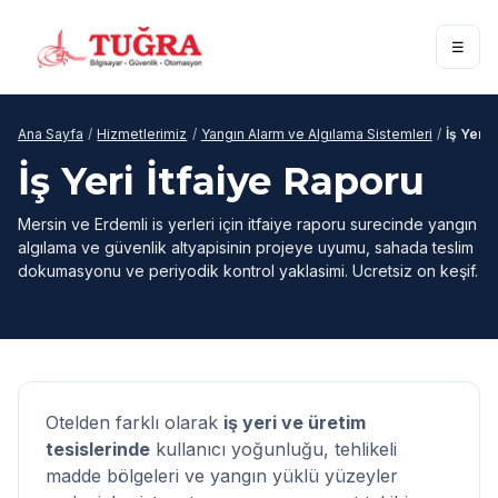
☰
Ana Sayfa
/
Hizmetlerimiz
/
Yangın Alarm ve Algılama Sistemleri
/
İş Yeri 
İş Yeri İtfaiye Raporu
Mersin ve Erdemli is yerleri için itfaiye raporu surecinde yangın
algılama ve güvenlik altyapisinin projeye uyumu, sahada teslim
dokumasyonu ve periyodik kontrol yaklasimi. Ucretsiz on keşif.
Otelden farklı olarak
iş yeri ve üretim
tesislerinde
kullanıcı yoğunluğu, tehlikeli
madde bölgeleri ve yangın yüklü yüzeyler