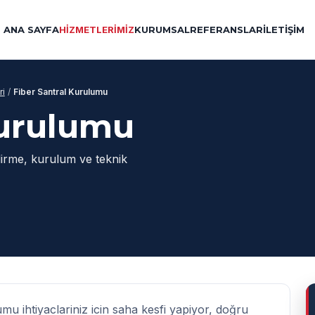
ANA SAYFA
HİZMETLERİMİZ
KURUMSAL
REFERANSLAR
İLETİŞİM
ri
/
Fiber Santral Kurulumu
Kurulumu
dirme, kurulum ve teknik
mu ihtiyaclariniz icin saha kesfi yapiyor, doğru