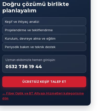
Doğru çözümü birlikte
planlayalım
Keşif ve ihtiyaç analizi
Projelendirme ve tekliflendirme
Kurulum, devreye alma ve eğitim
Periyodik bakım ve teknik destek
Uzman ekibimizle hemen görüşün:
0532 736 19 44
ÜCRETSİZ KEŞİF TALEP ET
← Fiber Optik ve BT Altyapı Hizmetleri kategorisine
dön