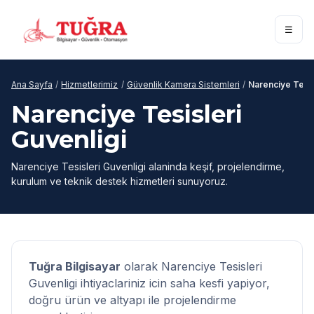
☰
Ana Sayfa
/
Hizmetlerimiz
/
Güvenlik Kamera Sistemleri
/
Narenciye Tesis
Narenciye Tesisleri
Guvenligi
Narenciye Tesisleri Guvenligi alaninda keşif, projelendirme,
kurulum ve teknik destek hizmetleri sunuyoruz.
Tuğra Bilgisayar
olarak Narenciye Tesisleri
Guvenligi ihtiyaclariniz icin saha kesfi yapiyor,
doğru ürün ve altyapı ile projelendirme