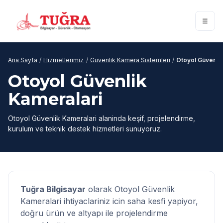
☰
Ana Sayfa
/
Hizmetlerimiz
/
Güvenlik Kamera Sistemleri
/
Otoyol Güvenlik
Otoyol Güvenlik
Kameralari
Otoyol Güvenlik Kameralari alaninda keşif, projelendirme,
kurulum ve teknik destek hizmetleri sunuyoruz.
Tuğra Bilgisayar
olarak Otoyol Güvenlik
Kameralari ihtiyaclariniz icin saha kesfi yapiyor,
doğru ürün ve altyapı ile projelendirme