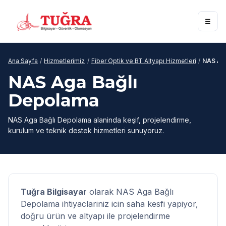
☰
Ana Sayfa
/
Hizmetlerimiz
/
Fiber Optik ve BT Altyapı Hizmetleri
/
NAS Ag
NAS Aga Bağlı
Depolama
NAS Aga Bağlı Depolama alaninda keşif, projelendirme,
kurulum ve teknik destek hizmetleri sunuyoruz.
Tuğra Bilgisayar
olarak NAS Aga Bağlı
Depolama ihtiyaclariniz icin saha kesfi yapiyor,
doğru ürün ve altyapı ile projelendirme